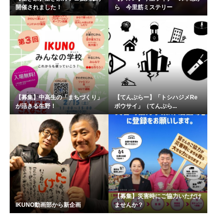
開催されました！
ら 今里筋ミステリー
【募集】中高生の「まちづくり」
【てんぷらー】「トシハジメRe
が活きる生野！
ボウサイ」（てんぷら...
【募集】災害時にご協力いただけ
IKUNO動画部から新企画
ませんか？