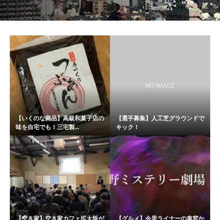
【いくのな商品】高級和菓子店の
【選手募集】人工芝グラウンドで
味を自宅でも！三宅製...
キック！
【空き家】空き家カフェ拡大版が
【グルメ】今里ライナーの車窓か