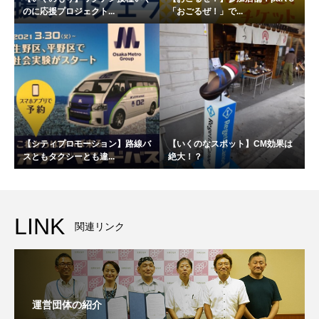
のに応援プロジェクト...
「おごるぜ！」で...
【シティプロモーション】路線バ
【いくのなスポット】CM効果は
スともタクシーとも違...
絶大！？
LINK
関連リンク
運営団体の紹介