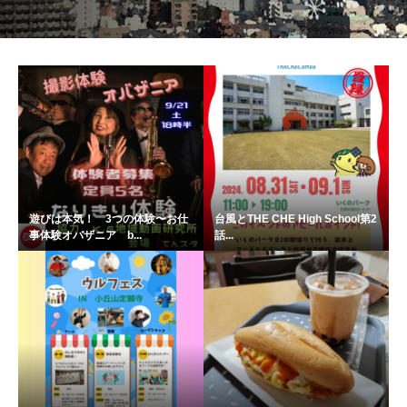
遊びは本気！ 3つの体験〜お仕
台風とTHE CHE High School第2
事体験オバザニア b...
話...