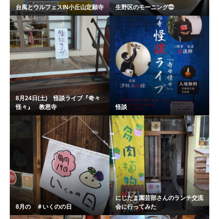
台風とウルフェスIN小丘山定願寺
生野区のモーニング㉒
8月24日(土) 怪談ライブ『奇々
怪々』 教恩寺
怪談
にじたま園芸部さんのランチ交流
8月の ＃いくのの日
会に行ってみた