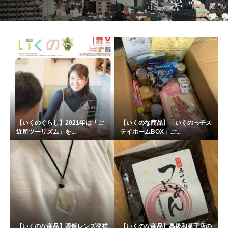
【いくのぐらし】2021年は「ご
【いくのな商品】「いくのっ子ス
近所ツーリズム」を...
テイホームBOX」ご...
【いくのな商品】眼鏡レンズ発祥
【いくのな商品】高級和菓子店の