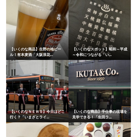
【いくのな商品】生野の地ビー
【いくのなスポット】昭和～平成
ル！有本麦酒「大阪浪花...
～令和につながる「い...
【いくのなＮＥＷＳ】今日はどこ
【いくのな商品】手仕事の現場を
行く？「いまざとライ...
見学できる！「生田ラ...