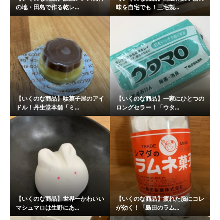
の地・田島で作る乾レ...
味を自宅でも！三宅製...
【いくのな商品】駄菓子屋のアイ
【いくのな商品】一家にひとつの
ドル！丹生堂本舗「ミ...
ロングセラー！「ウタ...
【いくのな商品】世界一かわいい
【いくのな商品】疲れた脳にコレ
マシュマロは生野にあ...
が効く！「島田のラム...