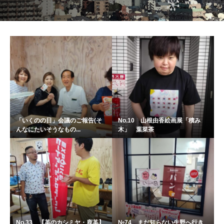
「いくのの日」会議のご報告(そ
No.10 山根由香絵画展「積み
んなにたいそうなもの...
木」 葉菜茶
No.33 【革のカシミヤ・鹿革】
№74 まだ知らない生野へ行き