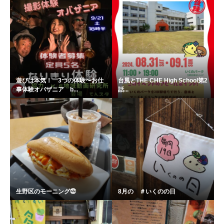
遊びは本気！ 3つの体験〜お仕
台風とTHE CHE High School第2
事体験オバザニア b...
話...
生野区のモーニング㉒
8月の ＃いくのの日