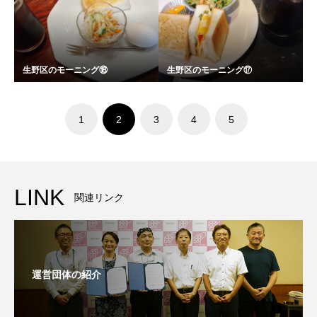
生野区のモーニング⑱
生野区のモーニング⑰
1
2
3
4
5
LINK
関連リンク
運営団体の紹介