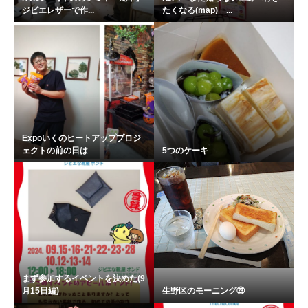
ジビエレザーで作...
たくなる(map) ...
Expoいくのヒートアッププロジ
ェクトの前の日は
5つのケーキ
まず参加するイベントを決めた(9
月15日編)
生野区のモーニング㉓