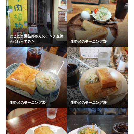
にじたま園芸部さんのランチ交流
会に行ってみた
生野区のモーニング㉑
生野区のモーニング⑳
生野区のモーニング⑲