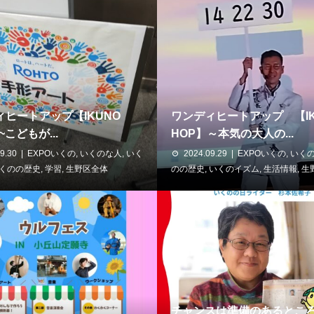
ィヒートアップ【IKUNO
ワンディヒートアップ 【IK
 ~こどもが...
HOP】～本気の大人の...
9.30
EXPOいくの
,
いくのな人
,
いく
2024.09.29
EXPOいくの
,
いく
くのの歴史
,
学習
,
生野区全体
のの歴史
,
いくのイズム
,
生活情報
,
生
チャンスは準備のあるとこ