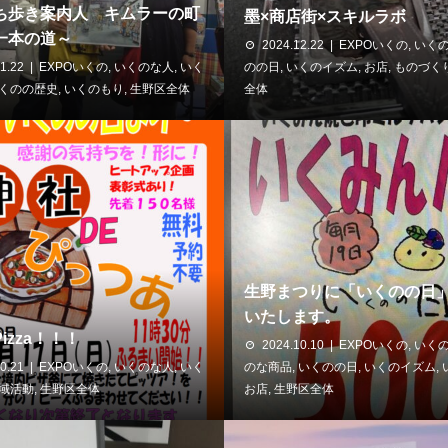
ち歩き案内人 キムラーの町
墨×商店街×スキルラボ
一本の道～
2024.12.22
EXPOいくの
,
いく
1.22
EXPOいくの
,
いくのな人
,
いく
のの日
,
いくのイズム
,
お店
,
ものづく
くのの歴史
,
いくのもり
,
生野区全体
全体
生野まつりに「いくのの日
いたします。
izza！！！
2024.10.10
EXPOいくの
,
いく
0.21
EXPOいくの
,
いくのな人
,
いく
のな商品
,
いくのの日
,
いくのイズム
,
域活動
,
生野区全体
お店
,
生野区全体