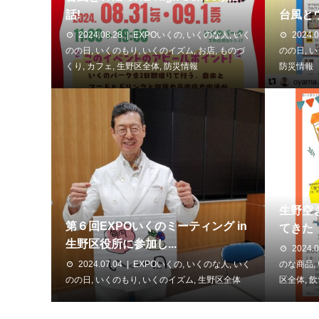
話!
台風と
2024.08.28
EXPOいくの
,
いくのな人
,
いく
2024.0
のの日
,
いくのもり
,
いくのイズム
,
お店
,
ものづ
のの日
,
い
くり
,
カフェ
,
生野区全体
,
防災情報
防災情報
生野空
第６回EXPOいくのミーティング in
てきた
生野区役所に参加し...
2024.0
2024.07.04
EXPOいくの
,
いくのな人
,
いく
のな商品
,
のの日
,
いくのもり
,
いくのイズム
,
生野区全体
区全体
,
飲