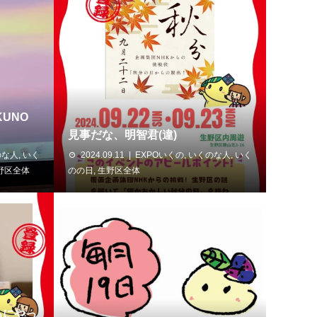
UNO
見事だな、明智君(違)
のな人
,
いく
2024.09.11
EXPOいくの
,
いくのな人
,
いく
野区全体
のの日
,
生野区全体
ろにやっ