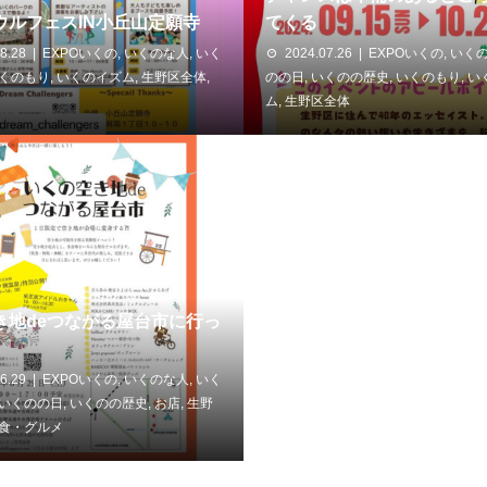
ウルフェスIN小丘山定願寺
てくる
8.28
EXPOいくの
,
いくのな人
,
いく
2024.07.26
EXPOいくの
,
いく
くのもり
,
いくのイズム
,
生野区全体
,
のの日
,
いくのの歴史
,
いくのもり
,
い
ム
,
生野区全体
き地deつながる屋台市に行っ
6.29
EXPOいくの
,
いくのな人
,
いく
いくのの日
,
いくのの歴史
,
お店
,
生野
食・グルメ