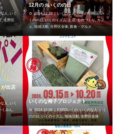
12月の ♯いくのの日
のな人
,
いく
2024.12.20
いくのな人
,
いくのな商品
,
い
り
,
生野区
くのの日
,
いくのイズム
,
お店
,
ものづくり
,
カフ
ェ
,
地域活動
,
生野区全体
,
飲食・グルメ
」が出店
いくのな椅子プロジェクト
のな人
,
いく
いくみん
,
2024.10.06
EXPOいくの
,
いくのな人
,
いく
のの日
,
いくのイズム
,
地域活動
,
生野区全体