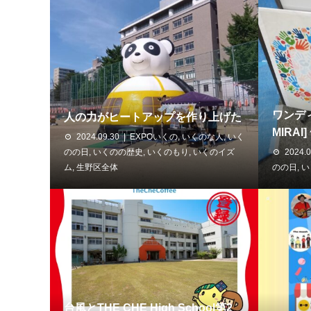
ワンデ
人の力がヒートアップを作り上げた
MIRAI]
2024.09.30
EXPOいくの
,
いくのな人
,
いく
のの日
,
いくのの歴史
,
いくのもり
,
いくのイズ
2024.0
ム
,
生野区全体
のの日
,
い
台風とTHE CHE High School第2