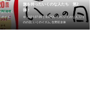
旗を持ったいくのな人たち 第2
弾！
のな人
,
いく
くのイズ
2024.07.05
EXPOいくの
,
いくのな人
,
いく
のの日
,
いくのイズム
,
生野区全体