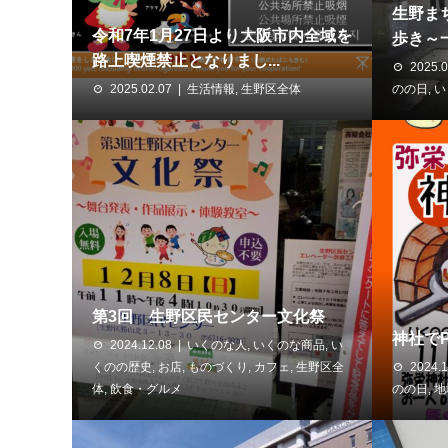
生野ま
令和7年1月27日より大阪市内全域を
歩き～
路上喫煙禁止となりまし...
2025.0
2025.02.07
生活情報
,
生野区全体
のの日
,
い
第3回 生野区民センター文化祭
神社でP
2024.12.08
いくのな人
,
いくのな商品
,
い
くのの歴史
,
お店
,
ものづくり
,
カフェ
,
生野区全
2024.1
体
,
飲食・グルメ
のの日
,
地