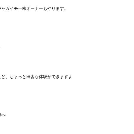
ジャガイモ一株オーナーもやります。
、
き
など、ちょっと田舎な体験ができますよ
時〜