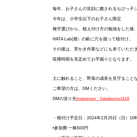
毎年、お子さんの笑顔に癒されるちびっ子
今年は、小学生以下のお子さん限定
種芋選びから、植え付け方の勉強をした後
HATA Lab(畑）の畝に穴を掘って植付け、
その後は、芽かき作業などにも来ていただ
収穫時期を見定めてお芋掘りとなります。
土に触れること、野菜の成長を見守ること
ご希望の方は、DMください。
DMの送り先
Instagram：hatakemori318
・植付け予定日：2024年2月25日（日）10
•参加費:一株500円