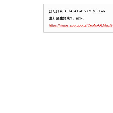
はたけもり HATA Lab × COME Lab
生野区生野東3丁目1-8
https://maps.app.goo.gl/Cua5aGLMaz