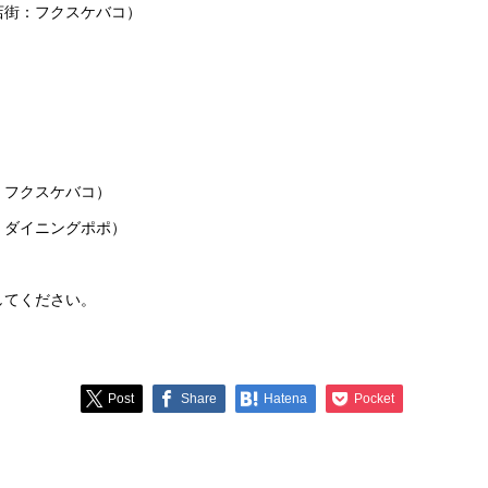
店街：フクスケバコ）
：フクスケバコ）
：ダイニングポポ）
してください。
Post
Share
Hatena
Pocket