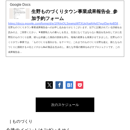
Google Docs
生野ものづくりタウン事業成果報告会_参
加予約フォーム
https://docs.google.com/forms/d/e/1FAIpQLSewmzWTXUqXwiAHv07gu45w-jtqB5lIKJBTMWeB0aZK31bV4g/viewform
生野ものづくりタウン事業成果報告会へのお申し込みありがとうございます。以下に記載されている詳細をお
読みの上、ご回答ください。▼概要私たちの暮らしを支え、生活になくてはならない製品を生み出してきた生
野区のものづくり企業。彼らは卓越した独自の技術を持ち、地域の産業をも発展させてきました。生野ものづ
くりタウン事業では、「ものづくりを面白がる」をテーマに、これまでのものづくり分野を超え、新たなもの
づくりに挑戦する４社とイチからBtoC製品を生み出し、新たな市場の獲得をめざすプロジェクトです。この
成果報告会…
次のスケジュール
| ものづくり