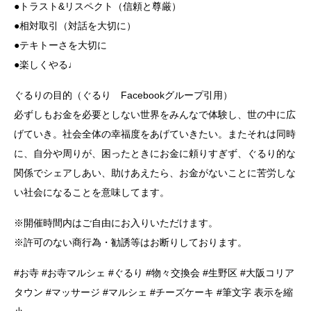
●トラスト&リスペクト（信頼と尊厳）
●相対取引（対話を大切に）
●テキトーさを大切に
●楽しくやる♩
ぐるりの目的（ぐるり Facebookグループ引用）
必ずしもお金を必要としない世界をみんなで体験し、世の中に広
げていき。社会全体の幸福度をあげていきたい。またそれは同時
に、自分や周りが、困ったときにお金に頼りすぎず、ぐるり的な
関係でシェアしあい、助けあえたら、お金がないことに苦労しな
い社会になることを意味してます。
※開催時間内はご自由にお入りいただけます。
※許可のない商行為・勧誘等はお断りしております。
#お寺 #お寺マルシェ #ぐるり #物々交換会 #生野区 #大阪コリア
タウン #マッサージ #マルシェ #チーズケーキ #筆文字 表示を縮