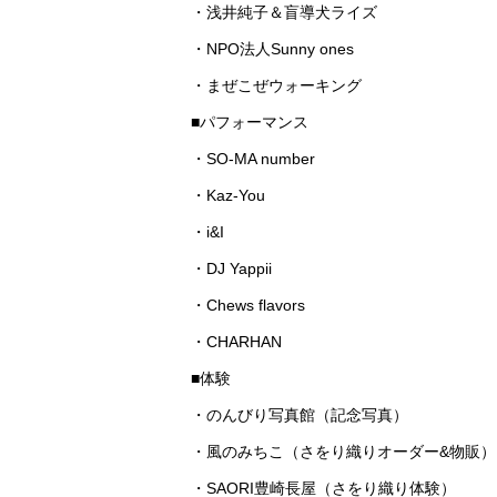
・浅井純子＆盲導犬ライズ
・NPO法人Sunny ones
・まぜこぜウォーキング
■パフォーマンス
・SO-MA number
・Kaz-You
・i&I
・DJ Yappii
・Chews flavors
・CHARHAN
■体験
・のんびり写真館（記念写真）
・風のみちこ（さをり織りオーダー&物販）
・SAORI豊崎長屋（さをり織り体験）