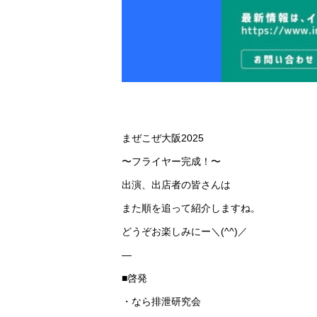
まぜこぜ大阪2025
〜フライヤー完成！〜
出演、出店者の皆さんは
また順を追って紹介しますね。
どうぞお楽しみにー＼(^^)／
—
■啓発
・なら排泄研究会