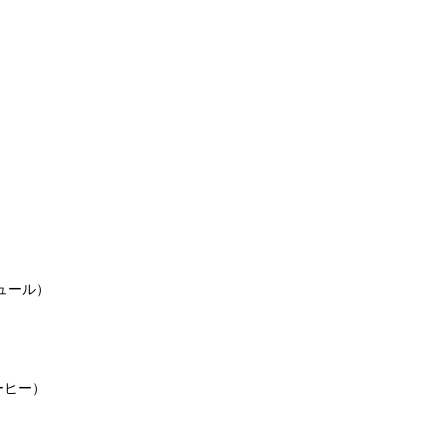
）
ュール）
ーヒー）