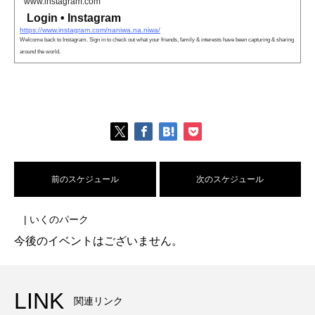
www.instagram.com
Login • Instagram
https://www.instagram.com/naniwa.na.niwa/
Welcome back to Instagram. Sign in to check out what your friends, family & interests have been capturing & sharing
around the world.
前のスケジュール
次のスケジュール
| いくのパーク
今後のイベントはございません。
LINK
関連リンク