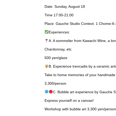
Date: Sunday, August 18
Time 17:00-21:00
Place: Gauche Studio Context. 1 Chome-6-
Experiences:
A. A sommelier from Kawachi Wine, a lon
Chardonnay, etc.
500 yen/glass
B. Experience trencadis by a ceramic arti
Take to home memories of your handmade o
3,300/person
C. Bubble art experience by Gauche S
Express yourself on a canvas!
Workshop with bubble art 3,300 yen/person