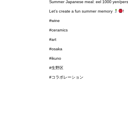
Summer Japanese meal: eel 1000 yen/pers
Let’s create a fun summer memory
!
#wine
#ceramics
#art
#osaka
#ikuno
#生野区
#コラボレーション