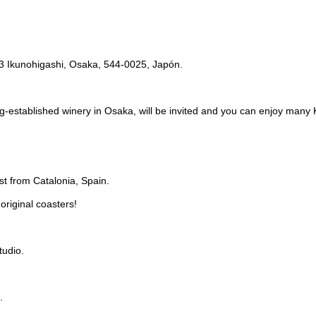
3 Ikunohigashi, Osaka, 544-0025, Japón.
g-established winery in Osaka, will be invited and you can enjoy man
st from Catalonia, Spain.
riginal coasters!
tudio.
.