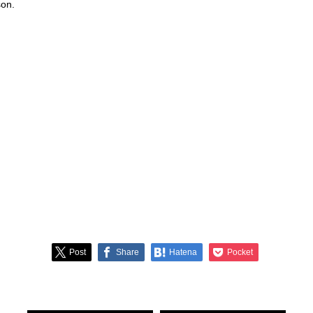
on.
Post
Share
Hatena
Pocket