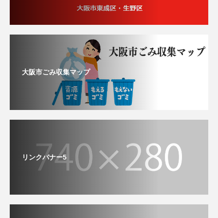
大阪市ごみ収集マップ
リンクバナー5