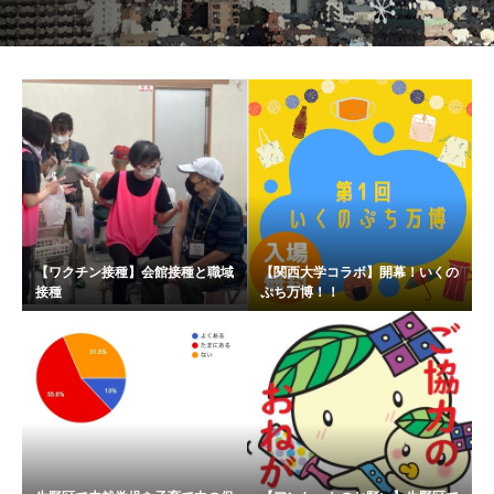
【ワクチン接種】会館接種と職域
【関西大学コラボ】開幕！いくの
接種
ぷち万博！！