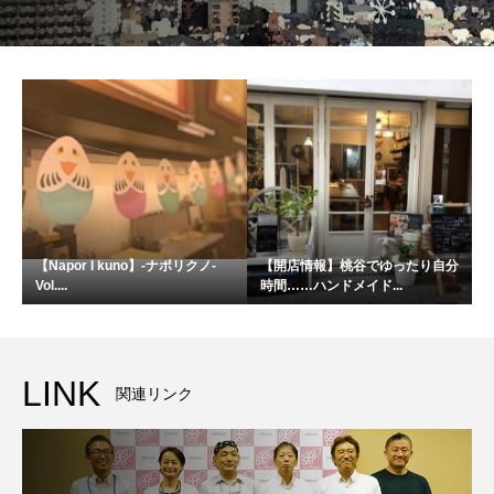
【Napor I kuno】-ナポリクノ-
【開店情報】桃谷でゆったり自分
Vol....
時間……ハンドメイド...
LINK
関連リンク