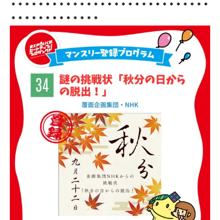
＊＊＊＊＊＊＊＊＊＊＊＊＊＊＊＊＊＊＊＊＊＊＊＊＊＊＊＊＊
＊＊＊＊＊＊＊＊＊＊＊＊＊