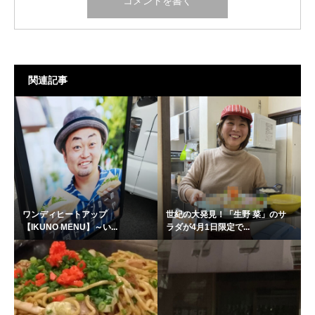
関連記事
ワンディヒートアップ
世紀の大発見！「生野 菜」のサ
【IKUNO MENU】～い...
ラダが4月1日限定で...