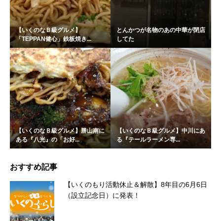
【いくのなＢ級グルメ】
とんかつが名物のあの中華が閉店
「TEPPAN健心」鉄板焼き...
してた
【いくのなＢ級グルメ】勝山南に
【いくのなＢ級グルメ】中川にあ
ある『八光』の「お好...
る『テールラーメン専...
おすすめ記事
【いくのもり活動休止＆解散】8年目の6月6日
（設立記念日）に発表！