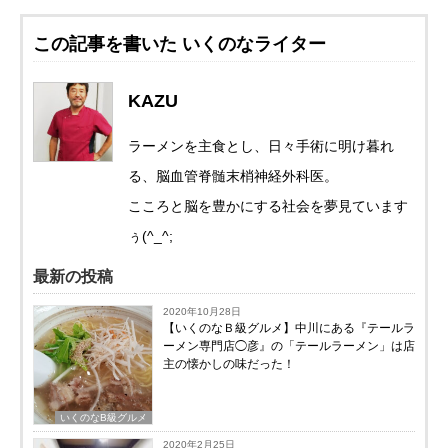
この記事を書いた いくのなライター
KAZU
ラーメンを主食とし、日々手術に明け暮れ
る、脳血管脊髄末梢神経外科医。
こころと脳を豊かにする社会を夢見ています
ぅ(^_^;
最新の投稿
2020年10月28日
【いくのなＢ級グルメ】中川にある『テールラ
ーメン専門店◯彦』の「テールラーメン」は店
主の懐かしの味だった！
いくのなB級グルメ
2020年2月25日