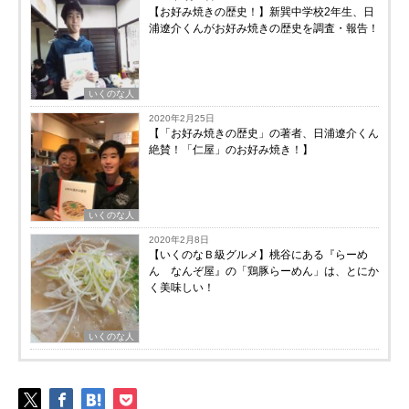
【お好み焼きの歴史！】新巽中学校2年生、日
浦遼介くんがお好み焼きの歴史を調査・報告！
いくのな人
2020年2月25日
【「お好み焼きの歴史」の著者、日浦遼介くん
絶賛！「仁屋」のお好み焼き！】
いくのな人
2020年2月8日
【いくのなＢ級グルメ】桃谷にある『らーめ
ん なんぞ屋』の「鶏豚らーめん」は、とにか
く美味しい！
いくのな人