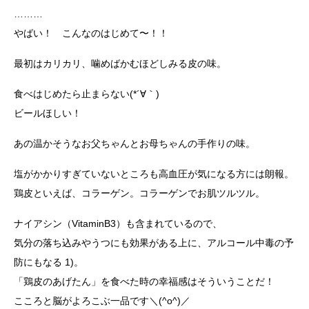
………
やばい！ こんなのはじめて〜！！
最初はカリカリ、噛めばかむほどしみる皮の味。
食べはじめたら止まらない(*´∀｀)
ビールほしい！
あの温かそうなお父ちゃんとお母ちゃんの手作りの味。
塩がかかりすぎていないところも高血圧が気になる方には朗報。
鶏皮といえば、コラーゲン。コラーゲンでお肌ツルツル。
ナイアシン（VitaminB3）も含まれているので、
気分の落ち込みやうつにも効果がある上に、アルコール中毒の予
防にもなる 1)。
「鶏皮のあげたん」を食べた時の幸福感はそういうことだ！
こころと脳がよろこぶ一品です＼(^o^)／