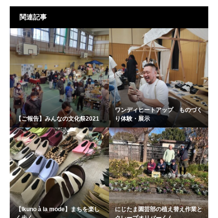
関連記事
ワンディヒートアップ ものづく
【ご報告】みんなの文化祭2021
り体験・展示
【Ikuno à la mode】まちを楽し
にじたま園芸部の植え替え作業と
く歩く...
クレープオリバーくん...