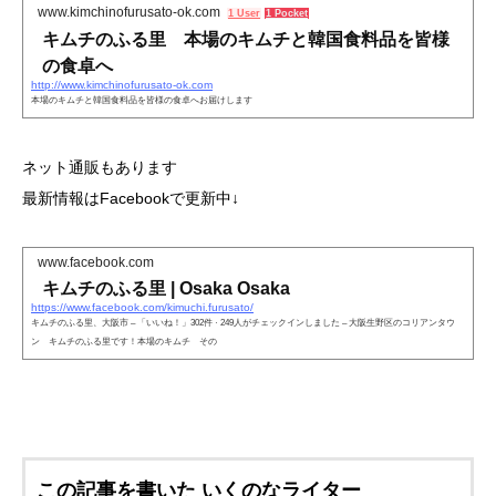
www.kimchinofurusato-ok.com
1 User
1 Pocket
キムチのふる里 本場のキムチと韓国食料品を皆様
の食卓へ
http://www.kimchinofurusato-ok.com
本場のキムチと韓国食料品を皆様の食卓へお届けします
ネット通販もあります
最新情報はFacebookで更新中↓
www.facebook.com
キムチのふる里 | Osaka Osaka
https://www.facebook.com/kimuchi.furusato/
キムチのふる里、大阪市 – 「いいね！」302件 · 249人がチェックインしました – 大阪生野区のコリアンタウ
ン キムチのふる里です！本場のキムチ その
この記事を書いた いくのなライター