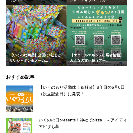
【いくのな商品】全国に4社しか
【エコールマルシェ出展者情報】
ないシャボン玉メーカ...
みんなの文化祭（アー...
おすすめ記事
【いくのもり活動休止＆解散】8年目の6月6日
（設立記念日）に発表！
いくのの日presents！神社でpizza ～アイディ
アピザも募...