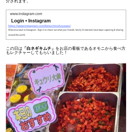
介されます。
www.instagram.com
Login • Instagram
https://www.instagram.com/kimuchinofurusato/
Welcome back to Instagram. Sign in to check out what your friends, family & interests have been capturing & sharing
around the world.
この日は
「白ネギキムチ」
をお店の看板であるオモニから食べ方
もレクチャーしてもらいました！