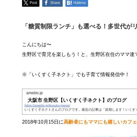
Post
Share
Hatena
「糖質制限ランチ」も選べる！多世代がリ
こんにちは〜
生野区で育児を楽しもう！と、生野区在住のママ達
※「いくすく子ネクト」でも子育て情報発信中！
ameblo.jp
大阪市 生野区【いくすく子ネクト】のブログ
https://ameblo.jp/ikusuku-mama/
いくすく子ネクトさんのブログです。最近の記事は「延期します！いくす
2018年10月15日に
高齢者にもママにも嬉しいカフェ