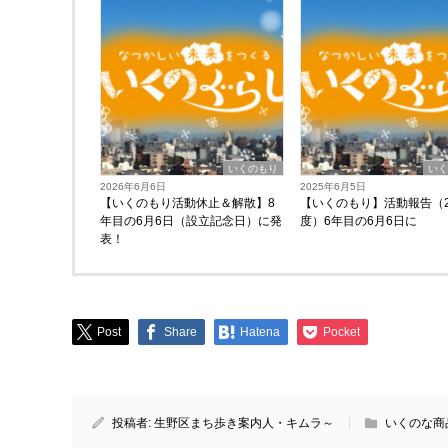
いくのもり
い
2026年6月6日
2025年6月5日
【いくのもり活動休止＆解散】8
【いくのもり】活動報告（2
年目の6月6日（設立記念日）に発
度）6年目の6月6日に
表！
Post
Share
Hatena
Pocket
投稿者:
生野区まち歩き案内人・キムラ～
いくのな商