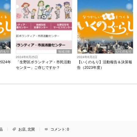
くのもり
地域活動
いくのもり
2024年6月25日
2024年6月2日
024年
「生野区ボランティア・市民活動
【いくのもり】活動報告＆決算報
センター」ご存じですか？
告（2023年度）
品
お店
,
北巽
コメント:
0