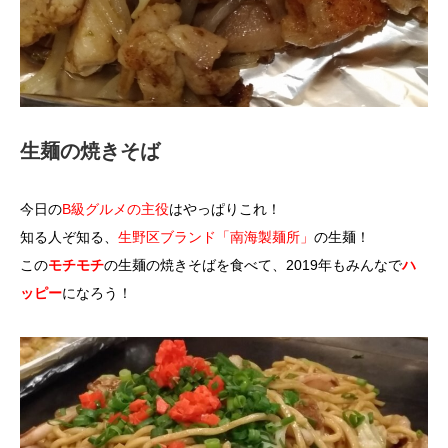
生麺の焼きそば
今日の
B級グルメの主役
はやっぱりこれ！
知る人ぞ知る、
生野区ブランド「南海製麺所」
の生麺！
この
モチモチ
の生麺の焼きそばを食べて、2019年もみんなで
ハ
ッピー
になろう！