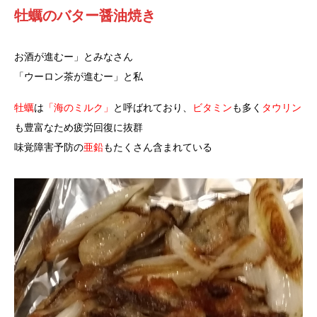
牡蠣のバター醤油焼き
お酒が進むー」とみなさん
「ウーロン茶が進むー」と私
牡蠣
は
「海のミルク」
と呼ばれており、
ビタミン
も多く
タウリン
も豊富なため疲労回復に抜群
味覚障害予防の
亜鉛
もたくさん含まれている