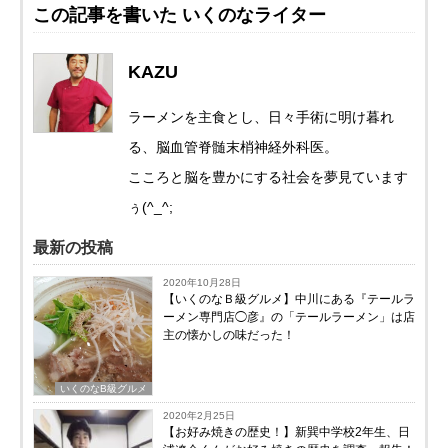
この記事を書いた いくのなライター
KAZU
ラーメンを主食とし、日々手術に明け暮れ
る、脳血管脊髄末梢神経外科医。
こころと脳を豊かにする社会を夢見ています
ぅ(^_^;
最新の投稿
2020年10月28日
【いくのなＢ級グルメ】中川にある『テールラ
ーメン専門店◯彦』の「テールラーメン」は店
主の懐かしの味だった！
いくのなB級グルメ
2020年2月25日
【お好み焼きの歴史！】新巽中学校2年生、日