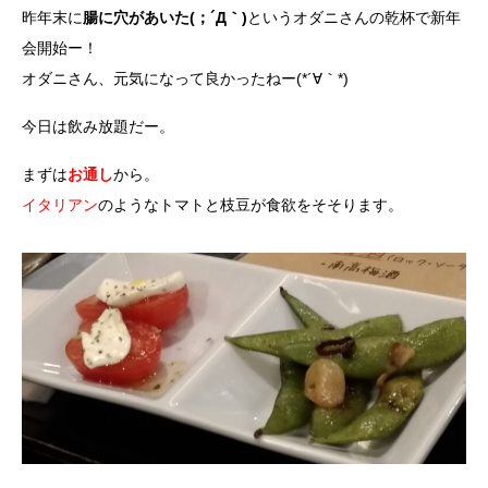
昨年末に
腸に穴があいた(；´Д｀)
というオダニさんの乾杯で新年
会開始ー！
オダニさん、元気になって良かったねー(*´∀｀*)
今日は飲み放題だー。
まずは
お通し
から。
イタリアン
のようなトマトと枝豆が食欲をそそります。