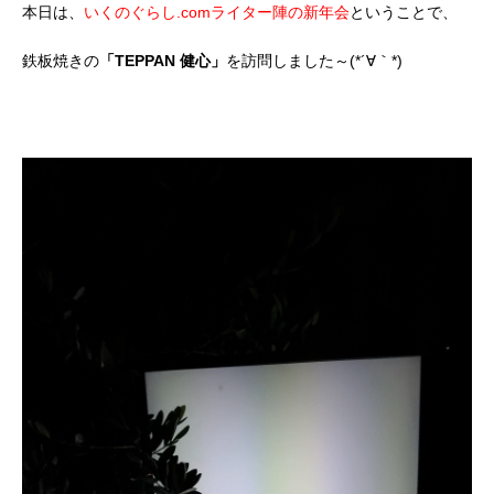
本日は、
いくのぐらし.comライター陣の新年会
ということで、
鉄板焼きの
「TEPPAN 健心」
を訪問しました～(*´∀｀*)