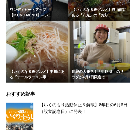
ワンディヒートアップ
【いくのなＢ級グルメ】勝山南に
【IKUNO MENU】～い...
ある『八光』の「お好...
【いくのなＢ級グルメ】中川にあ
世紀の大発見！「生野 菜」のサ
る『テールラーメン専...
ラダが4月1日限定で...
おすすめ記事
【いくのもり活動休止＆解散】8年目の6月6日
（設立記念日）に発表！