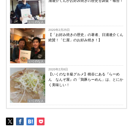
浦遼介くんがお好み焼きの歴史を調査・報告！
いくのな人
2020年2月25日
【「お好み焼きの歴史」の著者、日浦遼介くん
絶賛！「仁屋」のお好み焼き！】
いくのな人
2020年2月8日
【いくのなＢ級グルメ】桃谷にある『らーめ
ん なんぞ屋』の「鶏豚らーめん」は、とにか
く美味しい！
いくのな人