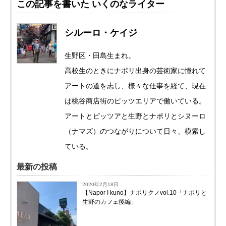
この記事を書いた いくのなライター
シルーロ・ケイジ
生野区・田島生まれ。
高校生のときにナポリ出身の芸術家に憧れて
アートの道を志し、様々な仕事を経て、現在
は桃谷商店街のピッツエリアで働いている。
アートとピッツアと生野とナポリとシヌーロ
（ナマズ）のつながりについて日々、模索し
ている。
最新の投稿
2020年2月18日
【Napor I kuno】ナポリクノvol.10「ナポリと
生野のカフェ後編」