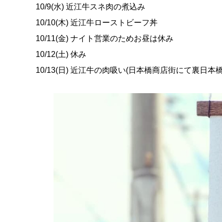
10/9(水) 近江牛スネ肉の煮込み
10/10(木) 近江牛ローストビーフ丼
10/11(金) ナイト営業のためお昼は休み
10/12(土) 休み
10/13(日) 近江牛の肉吸い(日本橋商店街にて裏日