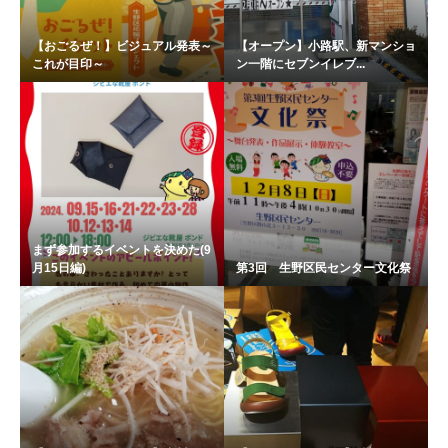
【おごるぜ！】ビジュアル発表～
【オープン】小路駅、新マンショ
これが目印～
ン一階にセブンイレブ...
まず参加するイベントを決めた(9
月15日編)
第3回 生野区民センター文化祭