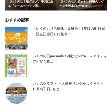
【いくのなＢ級グルメ】中川にあ
【いくのなスポット】待望のリゲ
る『テールラーメン専...
ッタ生野本店がついに...
おすすめ記事
【いくのもり活動休止＆解散】8年目の6月6日
（設立記念日）に発表！
いくのの日presents！神社でpizza ～アイディ
アピザも募...
いくのクラフト ～大屋根リングをつくろう～
10月5日(日) もと...