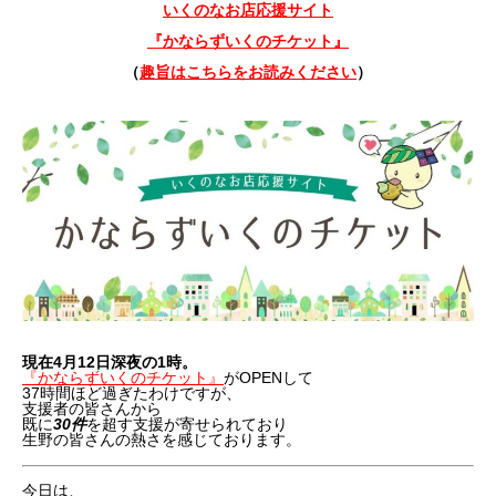
いくのなお店応援サイト
『かならずいくのチケット』
（
趣旨はこちらをお読みください
）
現在4月12日深夜の1時。
『かならずいくのチケット』
がOPENして
37時間ほど過ぎたわけですが、
支援者の皆さんから
既に
30件
を超す支援が寄せられており
生野の皆さんの熱さを感じております。
今日は、