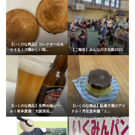
【いくのな商品】コレクター心を
そそる！？懐かしい味...
【ご報告】みんなの文化祭2021
【いくのな商品】生野の地ビー
【いくのな商品】駄菓子屋のアイ
ル！有本麦酒「大阪浪花...
ドル！丹生堂本舗「ミ...