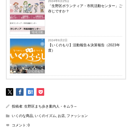
2024年6月25日
「生野区ボランティア・市民活動センター」ご
存じですか？
地域活動
2024年6月2日
【いくのもり】活動報告＆決算報告（2023年
度）
いくのもり
投稿者:
生野区まち歩き案内人・キムラ～
いくのな商品
,
いくのイズム
,
お店
,
ファッション
コメント:
0