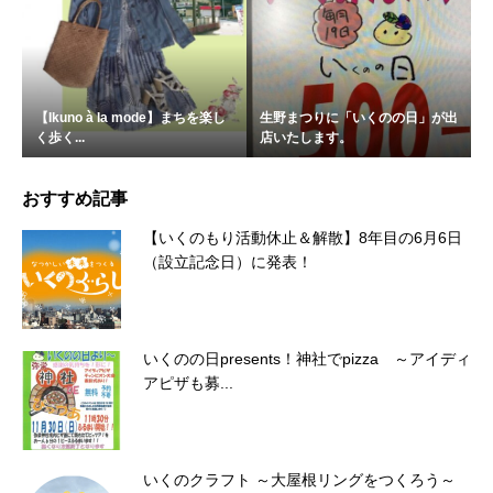
【Ikuno à la mode】まちを楽し
生野まつりに「いくのの日」が出
く歩く...
店いたします。
おすすめ記事
【いくのもり活動休止＆解散】8年目の6月6日
（設立記念日）に発表！
いくのの日presents！神社でpizza ～アイディ
アピザも募...
いくのクラフト ～大屋根リングをつくろう～