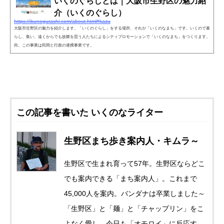
いくのぐらしとは｜大阪市生野区の魅力紹
介（いくのぐらし）
https://ikunogurashi.com/about.html#kazu
大阪市生野区の魅力を紹介します。「いくのぐらし」をする場所、それが「いくのなまち」です。いくので暮
らし、集い、遠くからでも故郷を思う人たちによるシティプロモーションで「いくのなまち」をつくります。
尚、この事業は民間と行政の連携事業です。
この記事を書いた いくのなライター
生野区まち歩き案内人・キムラ～
生野区で生まれ育って57年。生野区ならどこ
でも案内できる「まち案内人」。これまで
45,000人を案内。バンダナは卒業しました～
「生野区」と「麺」と「チャップリン」をこ
よなく愛し、今日も「オモロイ」に反応す