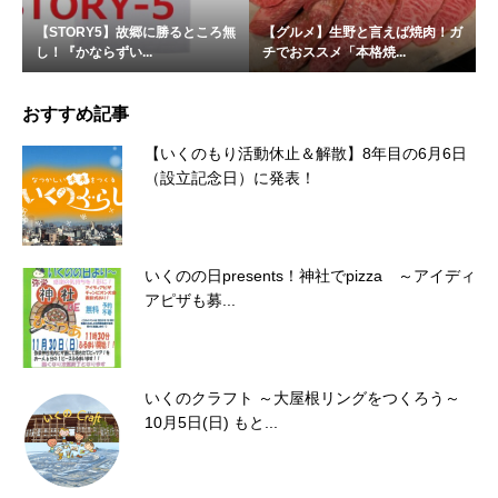
【STORY5】故郷に勝るところ無
【グルメ】生野と言えば焼肉！ガ
し！『かならずい...
チでおススメ「本格焼...
おすすめ記事
【いくのもり活動休止＆解散】8年目の6月6日
（設立記念日）に発表！
いくのの日presents！神社でpizza ～アイディ
アピザも募...
いくのクラフト ～大屋根リングをつくろう～
10月5日(日) もと...