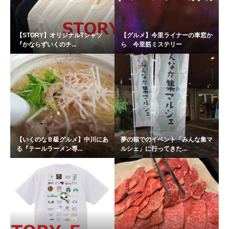
【STORY】オリジナルTシャツ
【グルメ】今里ライナーの車窓か
『かならずいくのチ...
ら 今里筋ミステリー
【いくのなＢ級グルメ】中川にあ
夢の箱でのイベント「みんな集マ
る『テールラーメン専...
ルシェ」に行ってきた...