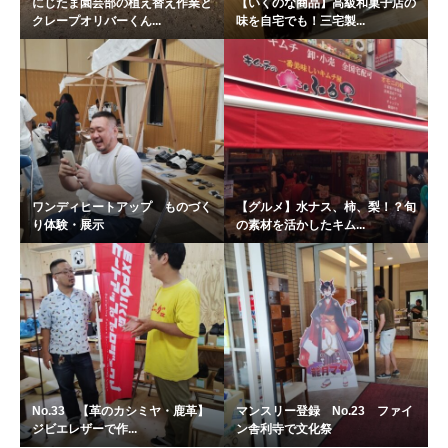
にじたま園芸部の植え替え作業と
【いくのな商品】高級和菓子店の
クレープオリバーくん...
味を自宅でも！三宅製...
ワンディヒートアップ ものづく
【グルメ】水ナス、柿、梨！？旬
り体験・展示
の素材を活かしたキム...
No.33 【革のカシミヤ・鹿革】
マンスリー登録 No.23 ファイ
ジビエレザーで作...
ン舎利寺で文化祭