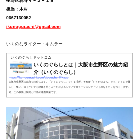
生野区林寺４－２－１８
担当：木村
0667130052
ikunogurashi@gmail.com
いくのなライター：キムラー
いくのぐらしドットコム
いくのぐらしとは｜大阪市生野区の魅力紹
介（いくのぐらし）
https://ikunogurashi.com/about.html#kazu
大阪市生野区の魅力を紹介します。「いくのぐらし」をする場所、それが「いくのなまち」です。いくので暮
らし、集い、遠くからでも故郷を思う人たちによるシティプロモーションで「いくのなまち」をつくります。
尚、この事業は民間と行政の連携事業です。