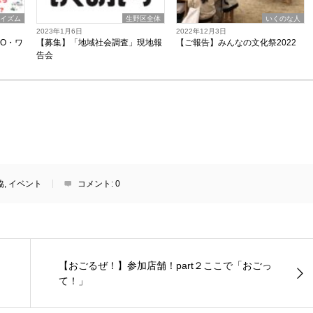
のイズム
生野区全体
いくのな人
2023年1月6日
2022年12月3日
GO・ワ
【募集】「地域社会調査」現地報
【ご報告】みんなの文化祭2022
告会
協
,
イベント
コメント:
0
【おごるぜ！】参加店舗！part２ここで「おごっ
て！」