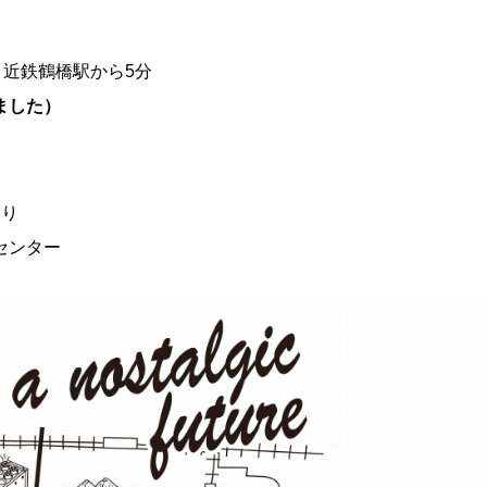
鉄・近鉄鶴橋駅から5分
ました）
もり
センター