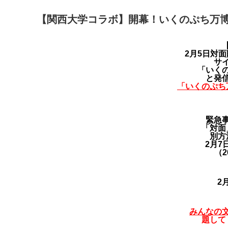
【関西大学コラボ】開幕！いくのぷち万
2月5日対
サ
「いく
と発
「いくのぷち
緊急
「対面
別方
2月7
（2
2
みんなの
題して