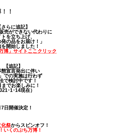
博！！
【さらに追記】
面販売ができない代わりに
イトを立ち上げ、
の発の品をお届け！」
信を開始しました！
万博」サイトここクリック
【追記】
事態宣言発出に伴い
」での実施は行わず
法で検討中です！
日までお楽しみに！
021･1･14現在）
月7日開催決定！
文化祭
からスピンオフ！
！いくのぷち万博！