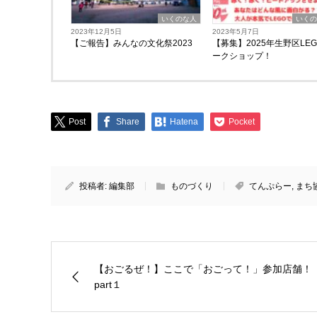
いくのな人
いく
2023年12月5日
2023年5月7日
【ご報告】みんなの文化祭2023
【募集】2025年生野区LE
ークショップ！
Post
Share
Hatena
Pocket
投稿者:
編集部
ものづくり
てんぷらー
,
まち
【おごるぜ！】ここで「おごって！」参加店舗！
part１