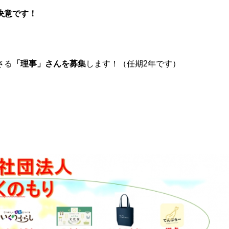
決意です！
さる
「理事」さんを募集
します！（任期2年です）