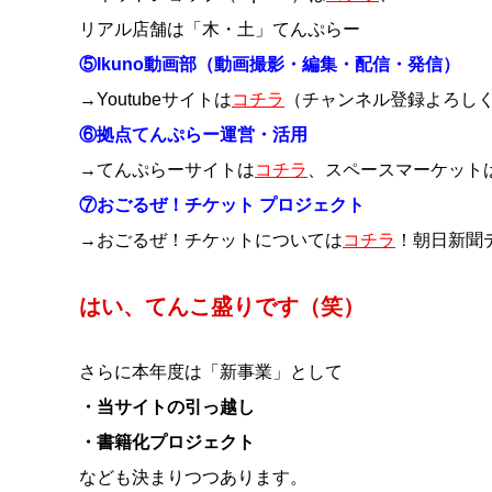
リアル店舗は「木・土」てんぷらー
⑤Ikuno動画部（動画撮影・編集・配信・発信）
→Youtubeサイトは
コチラ
（チャンネル登録よろし
⑥拠点てんぷらー運営・活用
→てんぷらーサイトは
コチラ
、スペースマーケット
⑦おごるぜ！チケット プロジェクト
→おごるぜ！チケットについては
コチラ
！朝日新聞
はい、てんこ盛りです（笑）
さらに本年度は「新事業」として
・当サイトの引っ越し
・書籍化プロジェクト
なども決まりつつあります。