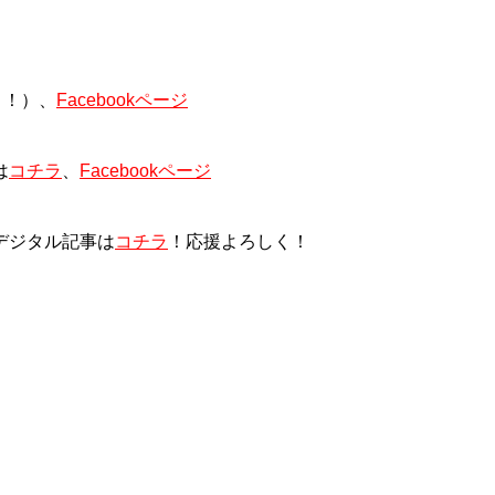
く！）、
Facebookページ
は
コチラ
、
Facebookページ
デジタル記事は
コチラ
！応援よろしく！