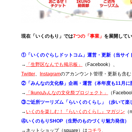
現在「いくのもり」では
7つの「事業」
を展開して
①「いくのぐらしドットコム」運営・更新（当サイ
→
「生野区なんでも掲示板」
（Facebook）、
Twitter
、
Instagram
のアカンウント管理・更新も含む
②「みんなの文化祭」企画・運営（本年度も11月に
→
「Ikunoみんなの文化祭プロジェクト」
（Faceb
③ご近所ツーリズム「らいくのくらし」（歩いて楽
→
いくのを楽しむ！『らいくのくらし』マガジン
（
④いくのもりSHOP（生野のものづくり魅力発信）
→ネットショップ（square）は
コチラ
、