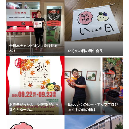
全日本チャンピオン。次は世界
へ！
いくのの日の田中会長
お見事だったよ、明智君(だから
Expoいくのヒートアッププロジ
違うとゆーの...
ェクトの前の日は