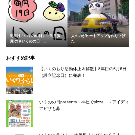
明日は「いくのの日」～先月(6
人の力がヒートアップを作り上げ
月)の＃いくのの日 ...
た
おすすめ記事
【いくのもり活動休止＆解散】8年目の6月6日
（設立記念日）に発表！
いくのの日presents！神社でpizza ～アイディ
アピザも募...
いくのクラフト ～大屋根リングをつくろう～