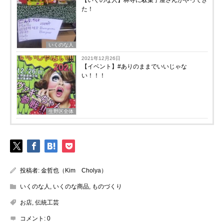
た！
いくのな人
2021年12月26日
【イベント】#ありのままでいいじゃな
い！！！
生野区全体
投稿者:
金哲也（Kim Cholya）
いくのな人
,
いくのな商品
,
ものづくり
お店
,
伝統工芸
コメント:
0