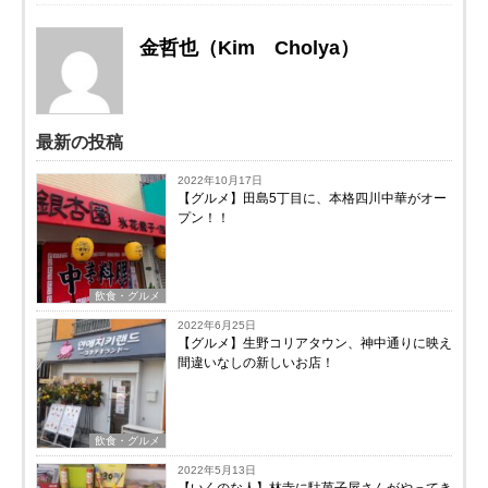
金哲也（Kim Cholya）
最新の投稿
2022年10月17日
【グルメ】田島5丁目に、本格四川中華がオー
プン！！
飲食・グルメ
2022年6月25日
【グルメ】生野コリアタウン、神中通りに映え
間違いなしの新しいお店！
飲食・グルメ
2022年5月13日
【いくのな人】林寺に駄菓子屋さんがやってき