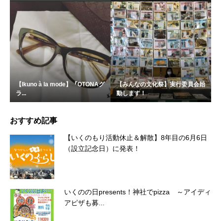
【Ikuno à la mode】『OTONAグ
【みんなの文化祭】実行委員会始
ラ...
動します！
おすすめ記事
【いくのもり活動休止＆解散】8年目の6月6日
（設立記念日）に発表！
いくのの日presents！神社でpizza ～アイディ
アピザも募...