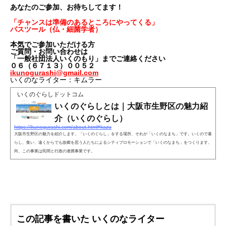
あなたのご参加、お待ちしてます！
「チャンスは準備のあるところにやってくる」
パスツール（仏・細菌学者）
本気でご参加いただける方
ご質問・お問い合わせは
「一般社団法人いくのもり」までご連絡ください
０６（６７１３）００５２
ikunogurashi@gmail.com
いくのなライター：キムラー
いくのぐらしドットコム
いくのぐらしとは｜大阪市生野区の魅力紹
介（いくのぐらし）
https://ikunogurashi.com/about.html#kazu
大阪市生野区の魅力を紹介します。「いくのぐらし」をする場所、それが「いくのなまち」です。いくので暮
らし、集い、遠くからでも故郷を思う人たちによるシティプロモーションで「いくのなまち」をつくります。
尚、この事業は民間と行政の連携事業です。
この記事を書いた いくのなライター