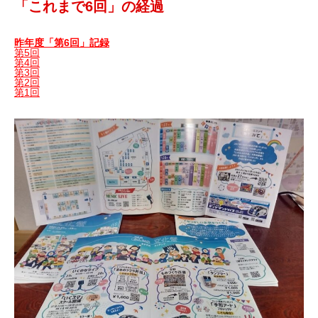
「これまで6回」の経過
昨年度「第6回」記録
第5回
第4回
第3回
第2回
第1回