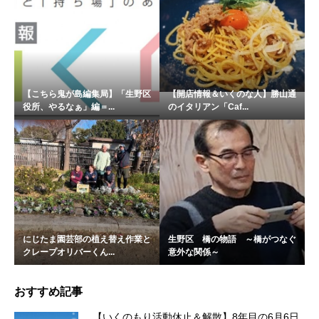
【こちら鬼が島編集局】「生野区
【開店情報＆いくのな人】勝山通
役所、やるなぁ」編＝...
のイタリアン「Caf...
にじたま園芸部の植え替え作業と
生野区 橋の物語 ～橋がつなぐ
クレープオリバーくん...
意外な関係～
おすすめ記事
【いくのもり活動休止＆解散】8年目の6月6日