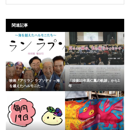
関連記事
映画『アリラン ラプソディ ～海
「没後10年高仁鳳の軌跡」から1
を越えたハルモニた...
年