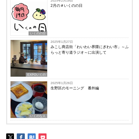
2025年2月19日
2月の＃いくのの日
いくのの日
2025年1月27日
みこし商店街「わいわい界隈にぎわい市」～ふ
らっと寄り道ラジオ～に出演して
EXPOいくの
2025年1月26日
生野区のモーニング 番外編
いくのな人