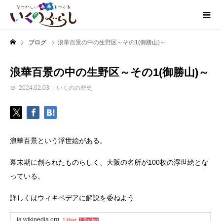
ブログ
浪華百景の中の生野区～その1(御勝山)～
浪華百景の中の生野区～その1(御勝山)～
2024.02.03
いくのの歴史
浪華百景という浮世絵がある。
幕末期に創られたものらしく、大阪の名所が100枚の浮世絵とな
っている。
詳しくはウィキペデアに解説を委ねよう
ja.wikipedia.org
1 User
1 Pocket