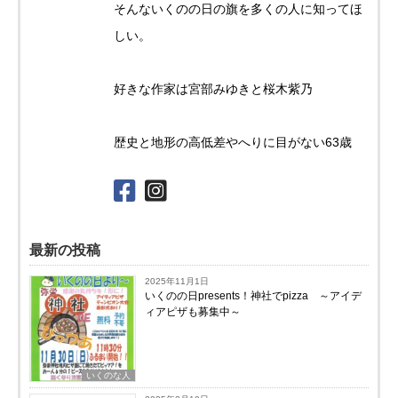
そんないくのの日の旗を多くの人に知ってほ
しい。
好きな作家は宮部みゆきと桜木紫乃
歴史と地形の高低差やへりに目がない63歳
最新の投稿
2025年11月1日
いくのの日presents！神社でpizza ～アイデ
ィアピザも募集中～
いくのな人