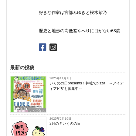
好きな作家は宮部みゆきと桜木紫乃
歴史と地形の高低差やへりに目がない63歳
最新の投稿
2025年11月1日
いくのの日presents！神社でpizza ～アイデ
ィアピザも募集中～
いくのな人
2025年2月19日
2月の＃いくのの日