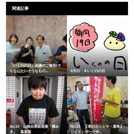
関連記事
「いくのの日」会議のご報告(そ
んなにたいそうなもの...
9月の ＃いくのの日
No.10 山根由香絵画展「積み
No.33 【革のカシミヤ・鹿革】
木」 葉菜茶
ジビエレザーで作...