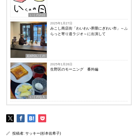
いくのの日
2025年1月27日
みこし商店街「わいわい界隈にぎわい市」～ふ
らっと寄り道ラジオ～に出演して
EXPOいくの
2025年1月26日
生野区のモーニング 番外編
いくのな人
投稿者:
サッキー(杉本佐希子)