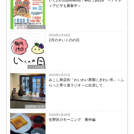
いくのの日presents！神社でpizza ～アイデ
ィアピザも募集中～
いくのな人
2025年2月19日
2月の＃いくのの日
いくのの日
2025年1月27日
みこし商店街「わいわい界隈にぎわい市」～ふ
らっと寄り道ラジオ～に出演して
EXPOいくの
2025年1月26日
生野区のモーニング 番外編