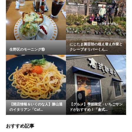
にじたま園芸部の植え替え作業と
生野区のモーニング⑯
クレープオリバーくん...
【開店情報＆いくのな人】勝山通
【グルメ】季節限定・いちごサン
のイタリアン「Caf...
ドがおすすめ！「倉式...
おすすめ記事