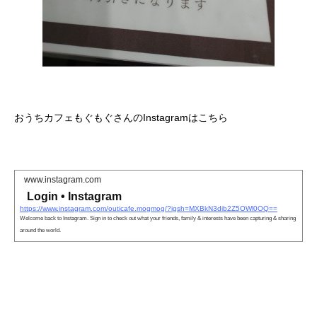
おうちカフェもぐもぐさんのInstagramはこちら
www.instagram.com
Login • Instagram
https://www.instagram.com/outicafe.mogmog/?igsh=MXBkN3dib2Z5OWl0OQ==
Welcome back to Instagram. Sign in to check out what your friends, family & interests have been capturing & sharing
around the world.