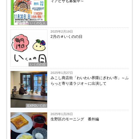
ィアピザも募集中～
いくのな人
2025年2月19日
2月の＃いくのの日
いくのの日
2025年1月27日
みこし商店街「わいわい界隈にぎわい市」～ふ
らっと寄り道ラジオ～に出演して
EXPOいくの
2025年1月26日
生野区のモーニング 番外編