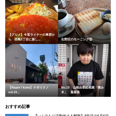
【グルメ】今里ライナーの車窓か
ら 田島5丁目に新し...
生野区のモーニング⑧
【Napor I kuno】ナポリクノ
No.10 山根由香絵画展「積み
vol.10...
木」 葉菜茶
おすすめ記事
【いくのもり活動休止＆解散】8年目の6月6日