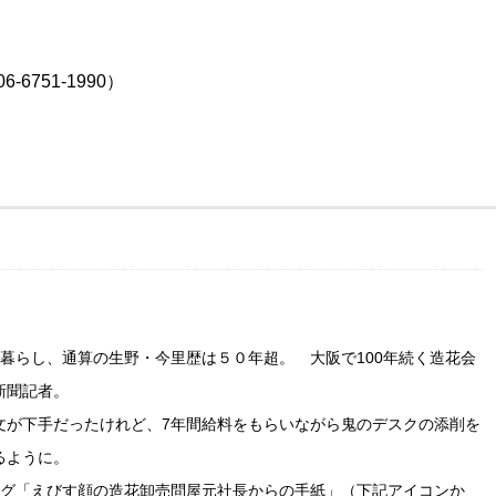
6751-1990）
暮らし、通算の生野・今里歴は５０年超。 大阪で100年続く造花会
新聞記者。
文が下手だったけれど、7年間給料をもらいながら鬼のデスクの添削を
るように。
るブログ「えびす顔の造花卸売問屋元社長からの手紙」（下記アイコンか