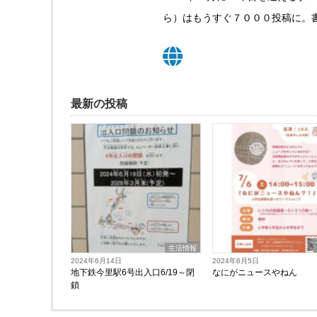
ら）はもうすぐ７０００投稿に
最新の投稿
生活情報
2024年6月14日
2024年6月5日
地下鉄今里駅6号出入口6/19～閉
なにがニュースやねん
鎖