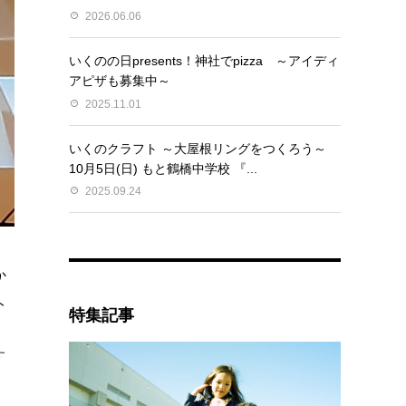
2026.06.06
いくのの日presents！神社でpizza ～アイディ
アピザも募集中～
2025.11.01
いくのクラフト ～大屋根リングをつくろう～
10月5日(日) もと鶴橋中学校 『...
2025.09.24
か
ト
特集記事
。
す