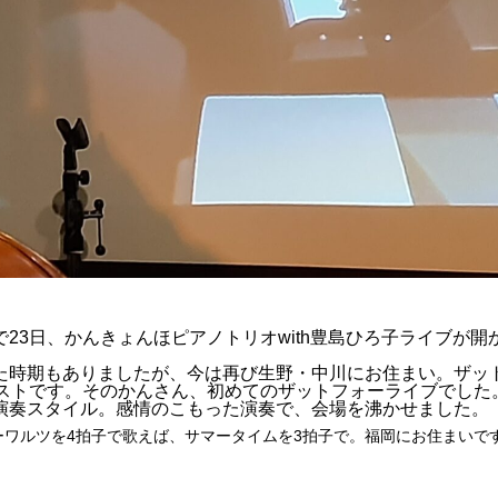
3日、かんきょんほピアノトリオwith豊島ひろ子ライブが開
時期もありましたが、今は再び生野・中川にお住まい。ザッ
ニストです。そのかんさん、初めてのザットフォーライブでした
演奏スタイル。感情のこもった演奏で、会場を沸かせました。
ワルツを4拍子で歌えば、サマータイムを3拍子で。福岡にお住まいで