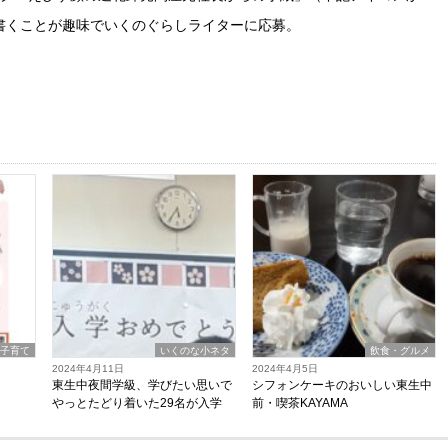
。書くことが趣味でいくのぐらしライターに応募。
子育て
いくのな小ネタ
飲食・グルメ
2024年4月11日
2024年4月5日
東生中夜間学級、学びたい思いで
シフォンケーキのおいしい東生中
やっとたどり着いた29名が入学
前・喫茶KAYAMA