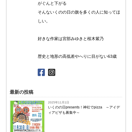
がぐんと下がる
そんないくのの日の旗を多くの人に知ってほ
しい。
好きな作家は宮部みゆきと桜木紫乃
歴史と地形の高低差やへりに目がない63歳
最新の投稿
2025年11月1日
いくのの日presents！神社でpizza ～アイデ
ィアピザも募集中～