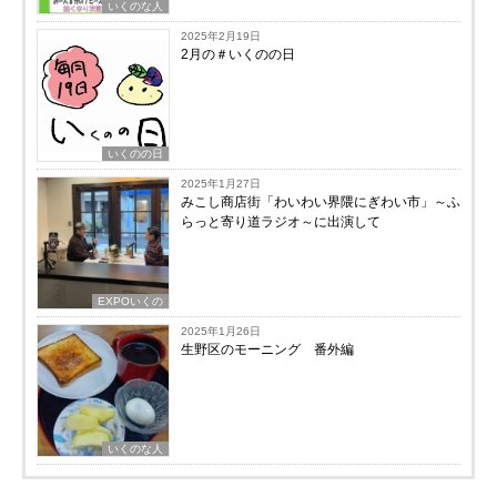
いくのな人
2025年2月19日
2月の＃いくのの日
いくのの日
2025年1月27日
みこし商店街「わいわい界隈にぎわい市」～ふ
らっと寄り道ラジオ～に出演して
EXPOいくの
2025年1月26日
生野区のモーニング 番外編
いくのな人