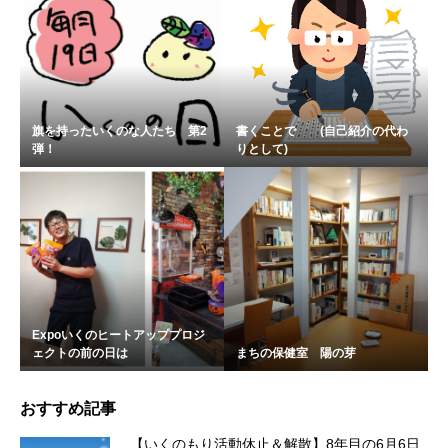
旗を持ったいくのな人たち 第2
書くことで (自己紹介の代わ
弾！
りとして)
Expoいくのヒートアッププロジ
ェクトの前の日は
まちの保健室 陽の芽
おすすめ記事
【いくのもり活動休止＆解散】8年目の6月6日