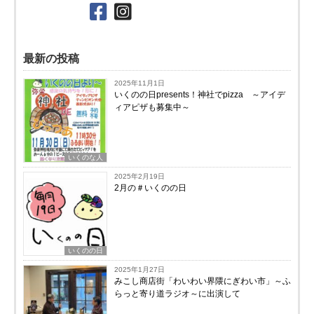
最新の投稿
2025年11月1日
いくのの日presents！神社でpizza ～アイデ
ィアピザも募集中～
いくのな人
2025年2月19日
2月の＃いくのの日
いくのの日
2025年1月27日
みこし商店街「わいわい界隈にぎわい市」～ふ
らっと寄り道ラジオ～に出演して