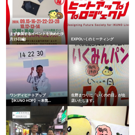
まず参加するイベントを決めた(9
月15日編)
EXPOいくのミーティング
ワンディヒートアップ
生野まつりに「いくのの日」が出
【IKUNO HOP】～本気...
店いたします。