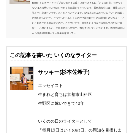
Expoいくのヒートアッププロジェクトの盛り上がりとともに「いくのの日」もかつて
ないほどの勢いでご協力いただく方が増えてきています。関係者各位には、幾重にもお
礼を申し上げたいです。ありがとうございます。SNS上にあふれている「いくのの日」
の旗を欲しいけど、どうやったらもらえるのか？取りに行くのは面倒くさいなぁ・・と
いうお声があるのかないのか。ここでひとつ、方法をいくつかご説明しておかなけれ
ば・・と思いました。ご自身に合う方法で、旗を手にしてくださいませ。①桃谷駅北口
から徒歩1分和風カフェ葉菜茶を知って...
この記事を書いた いくのなライター
サッキー(杉本佐希子)
エッセイスト
生まれと育ちは京都市山科区
生野区に嫁いできて40年
いくのの日のライターとして
「毎月19日はいくのの日」の周知を目指しま