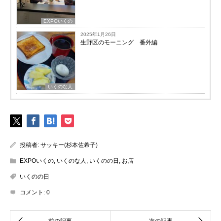
EXPOいくの
2025年1月26日
生野区のモーニング 番外編
いくのな人
投稿者:
サッキー(杉本佐希子)
EXPOいくの
,
いくのな人
,
いくのの日
,
お店
いくのの日
コメント:
0