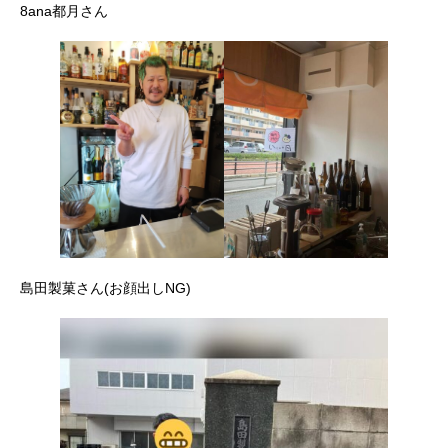
8ana都月さん
島田製菓さん(お顔出しNG)