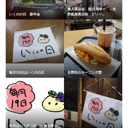
素人落語会 祝10周年！ ～生
いくのの日 新年会
野銀座商店街 どりー...
毎月19日はいくのの日
生野区のモーニング㉒
今日はいくのの日 ～旗を持った