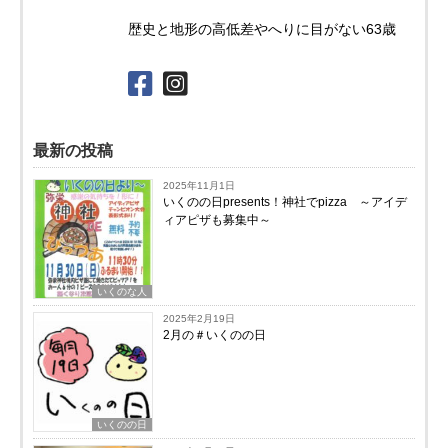
歴史と地形の高低差やへりに目がない63歳
最新の投稿
2025年11月1日
いくのの日presents！神社でpizza ～アイデ
ィアピザも募集中～
いくのな人
2025年2月19日
2月の＃いくのの日
いくのの日