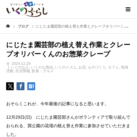
ブログ
にじたま園芸部の植え替え作業とクレープオリバーくんのお惣菜クレープ
にじたま園芸部の植え替え作業とクレー
プオリバーくんのお惣菜クレープ
2024.12.29
いくのな人
,
いくのな商品
,
いくのイズム
,
お店
,
ものづくり
,
カフェ
,
地域
活動
,
生活情報
,
飲食・グルメ
おそらくこれが、今年最後の記事になると思います。
12月29日(日) にじたま園芸部さんがボランティアで取り組んで
おられる、巽公園の花壇の植え替え作業に参加させていただきま
した。