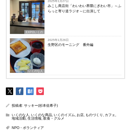
2025年1月27日
みこし商店街「わいわい界隈にぎわい市」～ふ
らっと寄り道ラジオ～に出演して
EXPOいくの
2025年1月26日
生野区のモーニング 番外編
いくのな人
投稿者:
サッキー(杉本佐希子)
いくのな人
,
いくのな商品
,
いくのイズム
,
お店
,
ものづくり
,
カフェ
,
地域活動
,
生活情報
,
飲食・グルメ
NPO・ボランティア