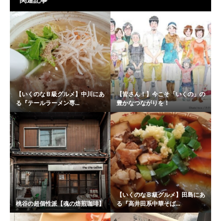
関連記事
【いくのなＢ級グルメ】中川にあ
【皆さん！】今こそ「いくの」の
る『テールラーメン専...
豊かなつながりを！
【いくのなＢ級グルメ】田島にあ
桃谷の超個性派【魂の焙煎珈琲】
る『高井田系中華そば...