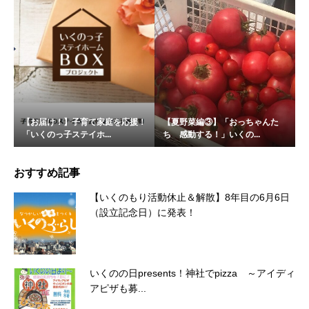
【お届け！】子育て家庭を応援！
【夏野菜編③】「おっちゃんた
「いくのっ子ステイホ...
ち 感動する！」いくの...
おすすめ記事
【いくのもり活動休止＆解散】8年目の6月6日
（設立記念日）に発表！
いくのの日presents！神社でpizza ～アイディ
アピザも募...