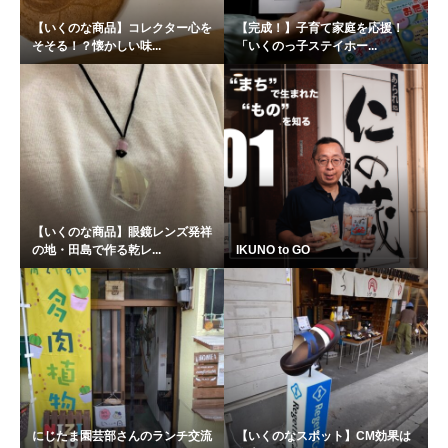
【いくのな商品】コレクター心を
【完成！】子育て家庭を応援！
そそる！？懐かしい味...
「いくのっ子ステイホー...
【いくのな商品】眼鏡レンズ発祥
の地・田島で作る乾レ...
IKUNO to GO
にじたま園芸部さんのランチ交流
【いくのなスポット】CM効果は