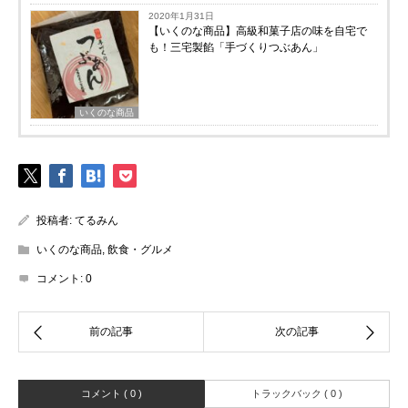
2020年1月31日
【いくのな商品】高級和菓子店の味を自宅で
も！三宅製餡「手づくりつぶあん」
いくのな商品
投稿者:
てるみん
いくのな商品
,
飲食・グルメ
コメント:
0
コメント ( 0 )
トラックバック ( 0 )