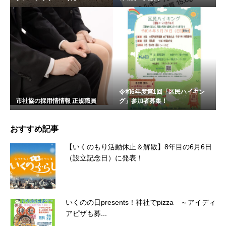
令和6年度第1回「区民ハイキン
市社協の採用情情報 正規職員
グ」参加者募集！
おすすめ記事
【いくのもり活動休止＆解散】8年目の6月6日
（設立記念日）に発表！
いくのの日presents！神社でpizza ～アイディ
アピザも募...