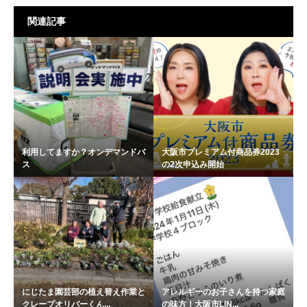
関連記事
利用してますか？オンデマンドバ
大阪市プレミアム付商品券2023
ス
の2次申込み開始
にじたま園芸部の植え替え作業と
アレルギーのお子さんを持つ家庭
クレープオリバーくん...
の味方！大阪市LIN...