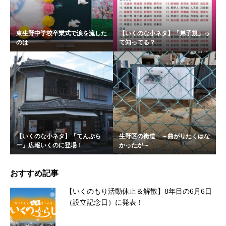
東生野中学校卒業式で涙を流した
【いくのな小ネタ】「弟子規」っ
のは
て知ってる？
【いくのな小ネタ】「てんぷら
生野区の街道 ～曲がりたくはな
ー」広報いくのに登場！
かったが～
おすすめ記事
【いくのもり活動休止＆解散】8年目の6月6日
（設立記念日）に発表！