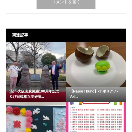
関連記事
済州-大阪直航路線100周年記念
【Napor I kuno】-ナポリクノ-
及び日韓相互友好増...
Vol....