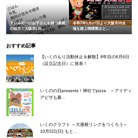
アレルギーのお子さんを持つ家庭
令和7年1月27日より大阪市内全
の味方！大阪市LIN...
域を路上喫煙禁止と...
おすすめ記事
【いくのもり活動休止＆解散】8年目の6月6日
（設立記念日）に発表！
いくのの日presents！神社でpizza ～アイディ
アピザも募...
いくのクラフト ～大屋根リングをつくろう～
10月5日(日) もと...