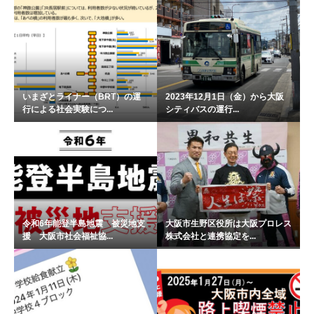
いまざとライナー（BRT）の運
2023年12月1日（金）から大阪
行による社会実験につ...
シティバスの運行...
令和6年能登半島地震 被災地支
大阪市生野区役所は大阪プロレス
援 大阪市社会福祉協...
株式会社と連携協定を...