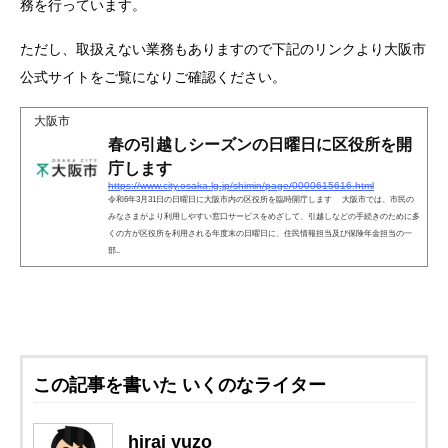
務を行っています。
ただし、取扱えない業務もありますので下記のリンクより大阪市
公式サイトをご覧になりご確認ください。
大阪市
春の引越しシーズンの日曜日に区役所を開
庁します
https://www.city.osaka.lg.jp/shimin/page/0000615616.html
令和6年3月31日の日曜日に大阪市内の区役所を臨時開庁します 大阪市では、市民の
みなさまがより利用しやすい窓口サービスをめざして、引越しなどの手続きのために多
くの方が区役所を利用される年度末の日曜日に、住民情報担当及び保険年金担当の一
部..
この記事を書いた いくのなライター
hirai yuzo