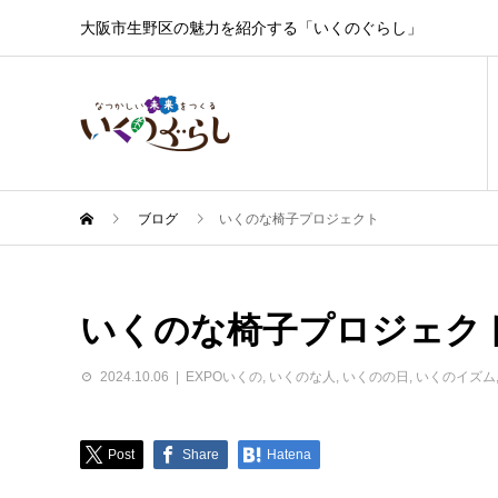
大阪市生野区の魅力を紹介する「いくのぐらし」
ブログ
いくのな椅子プロジェクト
いくのな椅子プロジェク
2024.10.06
EXPOいくの
,
いくのな人
,
いくのの日
,
いくのイズム
Post
Share
Hatena