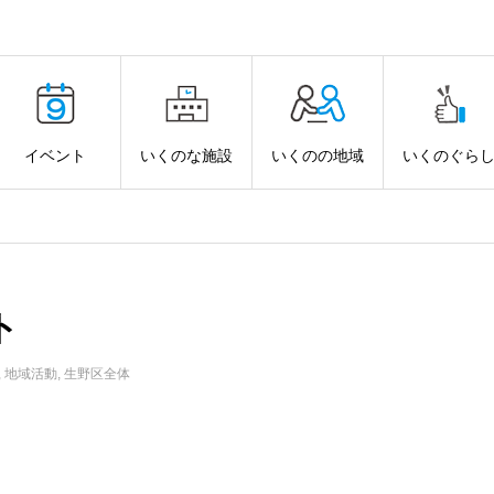
イベント
いくのな施設
いくのの地域
いくのぐら
ト
,
地域活動
,
生野区全体